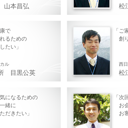
山本昌弘
松
康で
ご
れるための
創
したい
ィカル
西
所
目黒公英
松
気になるための
次
一緒に
お
ただきたい
お