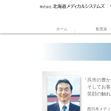
ホーム
配置薬
呉市の豊か
そしてお客
笑顔の触
西日本メデ