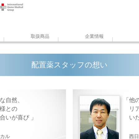
取扱商品
企業情報
配置薬スタッフの想い
な自然、
他
様との
リ
れ合いが喜び
い
ィカル
西