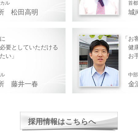
ィカル
首
所
松田高明
城
に
お
必要としていただける
健
たい
お
カル
中
所
藤井一春
金
採用情報はこちらへ